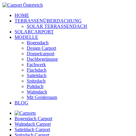
HOME
TERRASSENÜBERDACHUNG
SOLAR TERRASSENDACH
SOLARCARPORT
MODELLE
Bogendach
Design Carport
Doppelcarport
Dachbegrünung
Fachwerk
Flachdach
Satteldach
Spitzdach
Pultdach
Walmdach
Mit Geräteraum
BLOG
Bogendach Carport
Walmdach Carport
Satteldach Carport
Spitzdach Carport