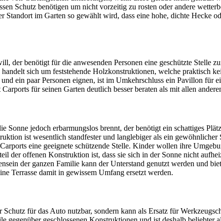
en Schutz benötigen um nicht vorzeitig zu rosten oder andere wetterb
r Standort im Garten so gewählt wird, dass eine hohe, dichte Hecke od
ll, der benötigt für die anwesenden Personen eine geschützte Stelle zum
s handelt sich um feststehende Holzkonstruktionen, welche praktisch
 und ein paar Personen eignen, ist im Umkehrschluss ein Pavillon für e
 Carports für seinen Garten deutlich besser beraten als mit allen andere
die Sonne jedoch erbarmungslos brennt, der benötigt ein schattiges Plä
uktion ist wesentlich standfester und langlebiger als ein gewöhnliche
arports eine geeignete schützende Stelle. Kinder wollen ihre Umgebung
il der offenen Konstruktion ist, dass sie sich in der Sonne nicht auf
sein der ganzen Familie kann der Unterstand genutzt werden und bietet 
eine Terrasse damit in gewissem Umfang ersetzt werden.
er Schutz für das Auto nutzbar, sondern kann als Ersatz für Werkzeugsch
eile gegenüber geschlossenen Konstruktionen und ist deshalb beliebter