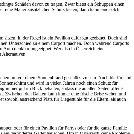
edingte Schäden davon zu tragen. Zwar bietet ein Schuppen einen
er eine Mauer zusätzlichen Schutz bieten, dann kann eine solch
 sitzen. In der Regel ist ein Pavillon dafür gut geeignet. Doch sind
 keinen Unterschied zu einem Carport machen. Doch während Carports
in Auto denkbar ungeeignet. Wer also in Österreich eine
n Alternativen.
tzchen um vor einem Sonnenbrand geschützt zu sein. Auch hierfür sind
r Sonnenschirm und wird in vielen Jahren noch einen Schutz für
 immer gut im Blick behalten, sodass die an allen Seiten offene
heizt. Zwischen den Balken kann immer eine frische Brise wehen und
sowohl ausreichend Platz für Liegestühle für die Eltern, als auch
uppen oder für einen Pavillon für Partys oder für die ganze Familie
 als ein gesondertes Gartenhäuschen. Um in Österreich keine Probleme