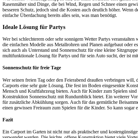
Rasenmäher sind Dinge, die bei Wind, Regen und Schnee einen gewiss
besseren Schutz, jedoch sind die Kosten auch deutlich höher. Wenn de
einfache Überdachung bereits alles sein, was man benötigt.
Ideale Lösung für Partys
Wer bei schlechterem oder sehr sonnigem Wetter Partys veranstalten wi
die einfachen Modelle aus Metallrohren und Planen aufgebaut oder e
sich auch als Unterstand und Sonnenschutz für eine kleine Sitzgruppe
multifunktionale Lösung für Partys und für sein Auto sucht, der ist mit
Sonnenschutz für freie Tage
Wer seinen freien Tag oder den Feierabend draußen verbringen will, 
Carports eine sehr gute Lösung. Die fest im Boden eingesenkte Konstr
Mensch und Kraftfahrzeug bieten. Auch für Kinder zum Spielen sind C
Konstruktion Sonnenschutz mit Rundumblick bietet. Ein weiterer Vorte
für zusätzliche Abkühlung sorgen. Auch für das gemütliche Beisammen
einen gewissen Freiraum zum Spielen für die Kinder. So kann sogar 
Fazit
Ein Carport im Garten ist nicht nur als praktischer und kostengünstig
verwendet werden. Die leichte, offene Konstruktion bietet viele Vort