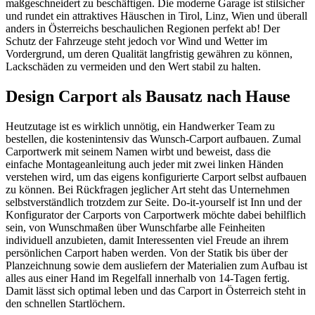
maßgeschneidert zu beschäftigen. Die moderne Garage ist stilsicher
und rundet ein attraktives Häuschen in Tirol, Linz, Wien und überall
anders in Österreichs beschaulichen Regionen perfekt ab! Der
Schutz der Fahrzeuge steht jedoch vor Wind und Wetter im
Vordergrund, um deren Qualität langfristig gewähren zu können,
Lackschäden zu vermeiden und den Wert stabil zu halten.
Design Carport als Bausatz nach Hause
Heutzutage ist es wirklich unnötig, ein Handwerker Team zu
bestellen, die kostenintensiv das Wunsch-Carport aufbauen. Zumal
Carportwerk mit seinem Namen wirbt und beweist, dass die
einfache Montageanleitung auch jeder mit zwei linken Händen
verstehen wird, um das eigens konfigurierte Carport selbst aufbauen
zu können. Bei Rückfragen jeglicher Art steht das Unternehmen
selbstverständlich trotzdem zur Seite. Do-it-yourself ist Inn und der
Konfigurator der Carports von Carportwerk möchte dabei behilflich
sein, von Wunschmaßen über Wunschfarbe alle Feinheiten
individuell anzubieten, damit Interessenten viel Freude an ihrem
persönlichen Carport haben werden. Von der Statik bis über der
Planzeichnung sowie dem ausliefern der Materialien zum Aufbau ist
alles aus einer Hand im Regelfall innerhalb von 14-Tagen fertig.
Damit lässt sich optimal leben und das Carport in Österreich steht in
den schnellen Startlöchern.