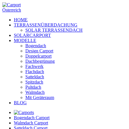
HOME
TERRASSENÜBERDACHUNG
SOLAR TERRASSENDACH
SOLARCARPORT
MODELLE
Bogendach
Design Carport
Doppelcarport
Dachbegrünung
Fachwerk
Flachdach
Satteldach
Spitzdach
Pultdach
Walmdach
Mit Geräteraum
BLOG
Bogendach Carport
Walmdach Carport
Satteldach Carport